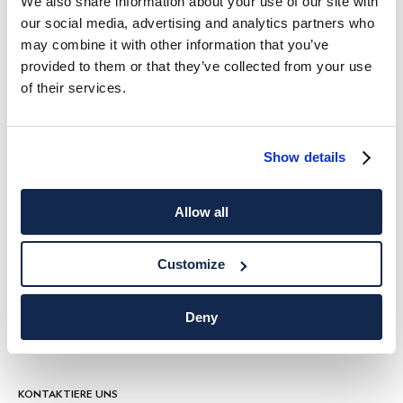
We also share information about your use of our site with
our social media, advertising and analytics partners who
HACKETT NEWSLETTER
may combine it with other information that you’ve
provided to them or that they’ve collected from your use
10%
ERHALTEN SIE
RABATT AUF IHREN ERSTEN EINKAUF
of their services.
Verpassen Sie keine exklusiven Angebote, Aktionen und
Sonderveranstaltungen.
Show details
*
E-Mail
Allow all
Customize
VERSAND NACH
SPRACHE
Deny
Deutsch
Schweiz
Ändern
KONTAKTIERE UNS