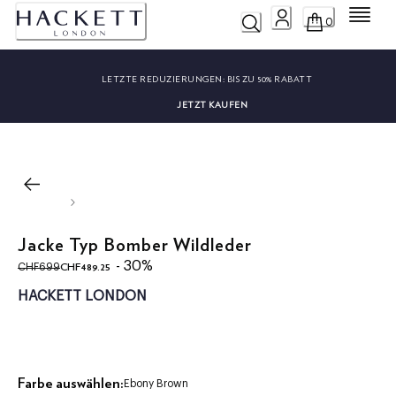
Menü
0
LETZTE REDUZIERUNGEN:
BIS ZU 50% RABATT
JETZT KAUFEN
Jacke Typ Bomber Wildleder
ursprünglicher Preis CHF699
aktueller Preis CHF489.25
- 30%
CHF489.25
CHF699
HACKETT LONDON
Farbe auswählen:
Ebony Brown