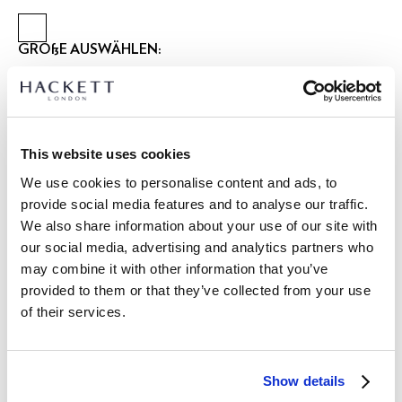
GRÖßE AUSWÄHLEN:
XS
S
M
L
XL
XXL
3XL
Model trägt:
M
|
Größe des Models:
1.86 m
This website uses cookies
größentabelle
We use cookies to personalise content and ads, to
provide social media features and to analyse our traffic.
ARTIKEL DETAILS
We also share information about your use of our site with
LIEFERUNG UND RÜCKGABE
our social media, advertising and analytics partners who
BESCHREIBUNG
may combine it with other information that you’ve
HM4000139
Kostenlose Lieferung und Rückgabe
provided to them or that they’ve collected from your use
- Hackett London
of their services.
FREE Click & Collect 4-5 Werktage
- 100% Ziegenveloursleder-Bomberjacke, die Ihrem Stil
mühelose Eleganz verleiht
JETZT ABONNIEREN
und genießen Sie 10 % Rabatt auf Ihren
- Baumwollmischung Britisches Design Tattersall-Futter
ersten Einkauf
Show details
- Kleines Metall-Branding am hinteren Kragen