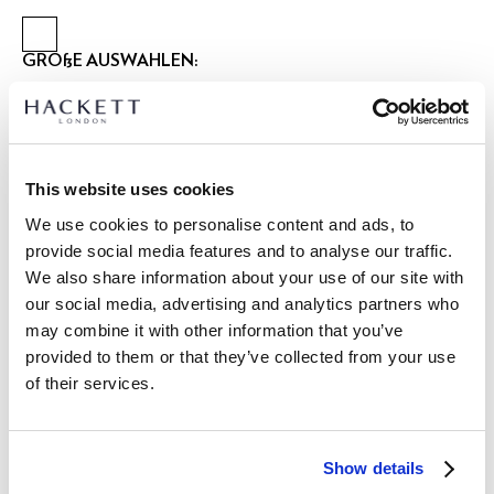
GRÖßE AUSWÄHLEN:
XS
S
M
L
XL
XXL
3XL
Model trägt:
M
|
Größe des Models:
1.86 m
This website uses cookies
größentabelle
We use cookies to personalise content and ads, to
provide social media features and to analyse our traffic.
ARTIKEL DETAILS
We also share information about your use of our site with
LIEFERUNG UND RÜCKGABE
our social media, advertising and analytics partners who
BESCHREIBUNG
may combine it with other information that you’ve
HM3010686
Kostenlose Lieferung und Rückgabe
provided to them or that they’ve collected from your use
- Hackett Heritage
of their services.
FREE Click & Collect 4-5 Werktage
- Maßgeschneiderte Untucked-Passform
- Bompton-Kragen mit aufgesetzter Knopfleiste und
JETZT ABONNIEREN
und genießen Sie 10 % Rabatt auf Ihren
Rückenschlaufe
ersten Einkauf
Show details
- Kontrastierender Ticking-Streifen im Kragen und an der