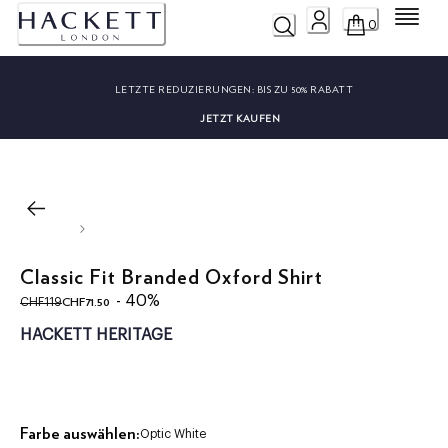
Menü
0
LETZTE REDUZIERUNGEN:
BIS ZU 50% RABATT
JETZT KAUFEN
Classic Fit Branded Oxford Shirt
ursprünglicher Preis CHF119
aktueller Preis CHF71.50
- 40%
CHF71.50
CHF119
HACKETT HERITAGE
Farbe auswählen:
Optic White