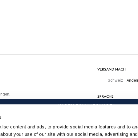
30C Wäsche
Nicht bleichen
Nicht maschinell trocknen
ten Einkauf
Warm bügeln, maximal 150 C
r
Chemisch reinigen verboten
MATERIAL
100% Leinen
VERSAND NACH
Schweiz
Änder
ungen.
SPRACHE
IN DEN EINKAUFSWAGEN
Deutsch
s
KONTAKTIERE UNS
ise content and ads, to provide social media features and to anal
about your use of our site with our social media, advertising and