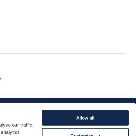
n
Allow all
yse our traffic.
 analytics
Customize