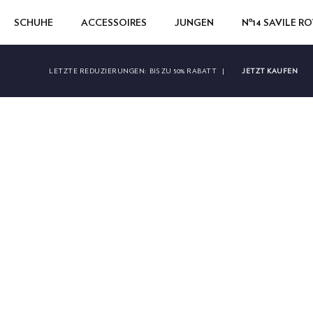
SCHUHE
ACCESSOIRES
JUNGEN
Nº14 SAVILE R
JETZT KAUFEN
LETZTE REDUZIERUNGEN:
BIS ZU 50% RABATT
|