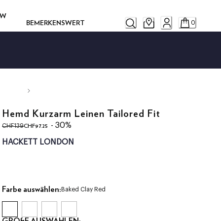
OW
BEMERKENSWERT
0
Hemd Kurzarm Leinen Tailored Fit
ursprünglicher Preis CHF139
aktueller Preis CHF97.25
- 30%
CHF97.25
CHF139
HACKETT LONDON
Farbe auswählen:
Baked Clay Red
GRÖßE AUSWÄHLEN: