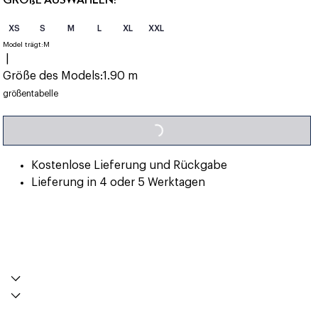
XS
S
M
L
XL
XXL
Model trägt:
M
|
Größe des Models:
1.90 m
LOADING...
größentabelle
Kostenlose Lieferung und Rückgabe
Lieferung in 4 oder 5 Werktagen