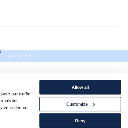
n
ERHÄLTLICH IST.
Allow all
yse our traffic.
 analytics
Customize
y’ve collected
Deny