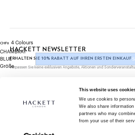
-Leinen Baseball-Cap
-Perfekt für ein Sommeroutfit
JETZT ABONNIEREN
und genießen Sie 10 % Rabatt auf Ihren ers
-Mit Klettverschluss und farblich abgestimmter Stickerei auf d
Vorderseite und über dem hinteren Bogen
-Vollständig gefüttert
4
Colours
CHF0
aktueller Preis CHF0
HACKETT NEWSLETTER
CHAMBRAY
10%
ERHALTEN SIE
RABATT AUF IHREN ERSTEN EINKAUF
BLUE
S
Größe
Verpassen Sie keine exklusiven Angebote, Aktionen und Sonderveranstalt
*
E-Mail
This website uses cookie
We use cookies to personal
We also share information 
partners who may combine i
from your use of their serv
SECURE