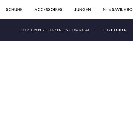
SCHUHE
ACCESSOIRES
JUNGEN
Nº14 SAVILE R
JETZT KAUFEN
LETZTE REDUZIERUNGEN:
BIS ZU 50% RABATT
|