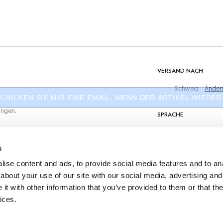
Nicht maschinell trocknen
ten Einkauf
Nicht bügeln
er
Chemisch reinigen verboten
MATERIAL
100% Baumwolle
VERSAND NACH
Schweiz
Änder
CHICKEN SIE MIR EINE EMAIL, WENN DER ARTIKEL WIEDER 
ungen.
SPRACHE
Deutsch
s
KONTAKTIERE UNS
ise content and ads, to provide social media features and to anal
about your use of our site with our social media, advertising and
t with other information that you’ve provided to them or that the
ices.
©
2026
Hackett Ltd