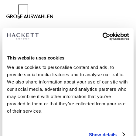
GRÖßE AUSWÄHLEN:
28
30
31
32
33
34
36
38
40
42
Länge auswählen:
KURZ
REGULÄR
LANGE
EXTRA LANG
This website uses cookies
Model trägt:
34 R
|
We use cookies to personalise content and ads, to
Größe des Models:
1.86 m
provide social media features and to analyse our traffic.
größentabelle
We also share information about your use of our site with
our social media, advertising and analytics partners who
ARTIKEL DETAILS
may combine it with other information that you’ve
LIEFERUNG UND RÜCKGABE
provided to them or that they’ve collected from your use
BESCHREIBUNG
of their services.
HM212488
Kostenlose Lieferung und Rückgabe
- Hackett London
FREE Click & Collect 4-5 Werktage
- Chinohose Sanderson Classic Fit.
Show details