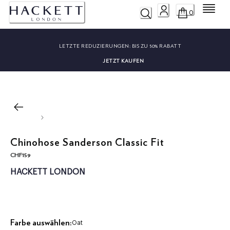
Menü
0
LETZTE REDUZIERUNGEN:
BIS ZU 50% RABATT
JETZT KAUFEN
Chinohose Sanderson Classic Fit
CHF159
aktueller Preis CHF159
HACKETT LONDON
Farbe auswählen:
Oat