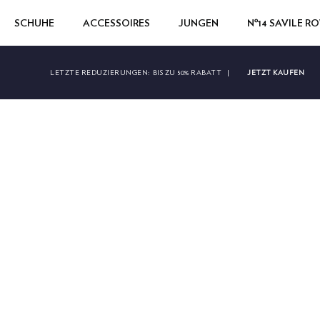
SCHUHE
ACCESSOIRES
JUNGEN
Nº14 SAVILE R
JETZT KAUFEN
LETZTE REDUZIERUNGEN:
BIS ZU 50% RABATT
|