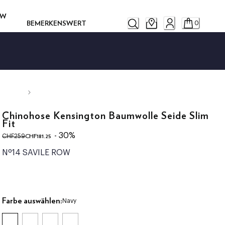
OW
BEMERKENSWERT
0
Chinohose Kensington Baumwolle Seide Slim
Fit
ursprünglicher Preis CHF259
aktueller Preis CHF181.25
- 30%
CHF181.25
CHF259
Nº14 SAVILE ROW
Farbe auswählen:
Navy