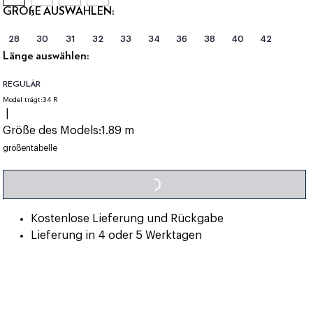
GRÖßE AUSWÄHLEN:
28
30
31
32
33
34
36
38
40
42
Länge auswählen:
REGULÄR
Model trägt:
34 R
|
Größe des Models:
1.89 m
LOADING...
größentabelle
Kostenlose Lieferung und Rückgabe
Lieferung in 4 oder 5 Werktagen