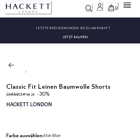
Menü
0
LETZTE REDUZIERUNGEN:
BIS ZU 50% RABATT
JETZT KAUFEN
Classic Fit Leinen Baumwolle Shorts
ursprünglicher Preis CHF69
aktueller Preis CHF48.25
- 30%
CHF48.25
CHF69
HACKETT LONDON
Farbe auswählen:
Eton Blue