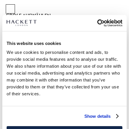
GRÖßE AUSWÄHLEN:
K02
K03
K05
K07
Y09
Y11
Y13
Y15
This website uses cookies
größentabelle
We use cookies to personalise content and ads, to
ARTIKEL DETAILS
provide social media features and to analyse our traffic.
LIEFERUNG UND RÜCKGABE
We also share information about your use of our site with
BESCHREIBUNG
our social media, advertising and analytics partners who
HK8000002
may combine it with other information that you’ve
Kostenlose Lieferung und Rückgabe
provided to them or that they’ve collected from your use
- Hackett London
FREE Click & Collect 4-5 Werktage
- Classic Fit Shorts
of their services.
- Leinen-Baumwoll-Mischgewebe
JETZT ABONNIEREN
und genießen Sie 10 % Rabatt auf Ihren
- Elastischer Bund zum Überziehen
ersten Einkauf
- Mit gesticktem Branding
Show details
PFLEGE