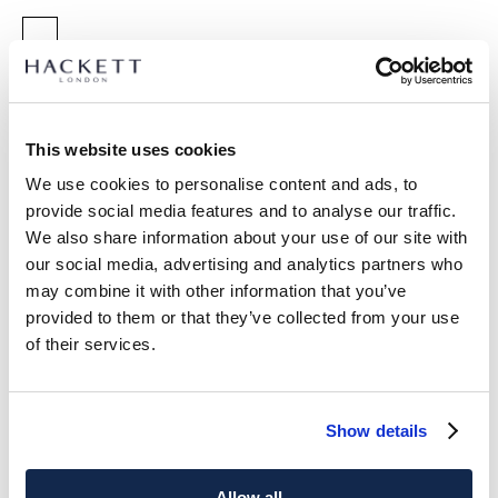
GRÖßE AUSWÄHLEN:
K02
K03
K05
K07
Y09
Y11
Y13
Y15
This website uses cookies
größentabelle
We use cookies to personalise content and ads, to
provide social media features and to analyse our traffic.
ARTIKEL DETAILS
We also share information about your use of our site with
LIEFERUNG UND RÜCKGABE
our social media, advertising and analytics partners who
BESCHREIBUNG
may combine it with other information that you’ve
HK5500005
Kostenlose Lieferung und Rückgabe
provided to them or that they’ve collected from your use
- Hackett London
of their services.
FREE Click & Collect 4-5 Werktage
- Classic Fit Langarm-Poloshirt
- 100% Baumwoll-Piqué
JETZT ABONNIEREN
und genießen Sie 10 % Rabatt auf Ihren
- Gesticktes Logo-Detail
ersten Einkauf
Show details
PFLEGE
30C Wäsche
Allow all