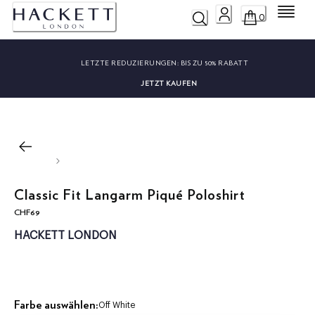
Menü
0
LETZTE REDUZIERUNGEN:
BIS ZU 50% RABATT
JETZT KAUFEN
Classic Fit Langarm Piqué Poloshirt
CHF69
aktueller Preis CHF69
HACKETT LONDON
Farbe auswählen:
Off White