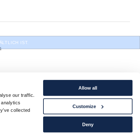
LTLICH IST.
n
Allow all
yse our traffic.
 analytics
Customize
y’ve collected
Deny