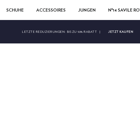
SCHUHE
ACCESSOIRES
JUNGEN
Nº14 SAVILE R
JETZT KAUFEN
LETZTE REDUZIERUNGEN:
BIS ZU 50% RABATT
|