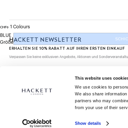
- Mehrfarbige Knoten-Manschettenknöpfe
- Eingraviertes Hackett-Logo auf dem Knebel
JETZT ABONNIEREN
und genießen Sie 10 % Rabatt auf Ihren ers
- Rhodiniertes Metall für ein glänzendes Finish
1
Colours
CHF0
aktueller Preis CHF0
BLUE
HACKETT NEWSLETTER
SCHIC
Größe
10%
ERHALTEN SIE
RABATT AUF IHREN ERSTEN EINKAUF
Verpassen Sie keine exklusiven Angebote, Aktionen und Sonderveranstalt
*
E-Mail
This website uses cookie
We use cookies to personal
We also share information 
partners who may combine i
from your use of their serv
SECURE
SHOPPING
Show details