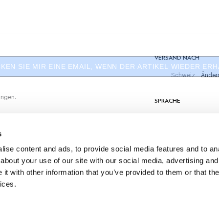
Nicht maschinell trocknen
ten Einkauf
Nicht waschen
Nicht bügeln
MATERIAL
VERSAND NACH
KEN SIE MIR EINE EMAIL, WENN DER ARTIKEL WIEDER ERHÄ
70% Kupfer, 30% Zink
Schweiz
Änder
ungen.
SPRACHE
Deutsch
s
KONTAKTIERE UNS
ise content and ads, to provide social media features and to anal
about your use of our site with our social media, advertising and
t with other information that you’ve provided to them or that the
ices.
©
2026
Hackett Ltd