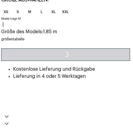
XS
S
M
L
XL
XXL
Model trägt:
M
|
Größe des Models:
1.85 m
LOADING...
größentabelle
Kostenlose Lieferung und Rückgabe
Lieferung in 4 oder 5 Werktagen