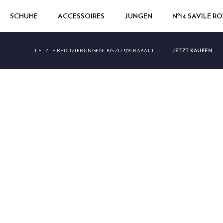
SCHUHE
ACCESSOIRES
JUNGEN
Nº14 SAVILE R
JETZT KAUFEN
LETZTE REDUZIERUNGEN:
BIS ZU 50% RABATT
|