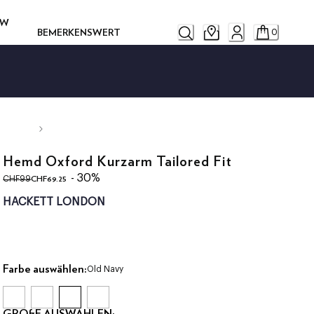
OW
BEMERKENSWERT
0
Hemd Oxford Kurzarm Tailored Fit
ursprünglicher Preis CHF99
aktueller Preis CHF69.25
- 30%
CHF69.25
CHF99
HACKETT LONDON
Farbe auswählen:
Old Navy
GRÖßE AUSWÄHLEN: