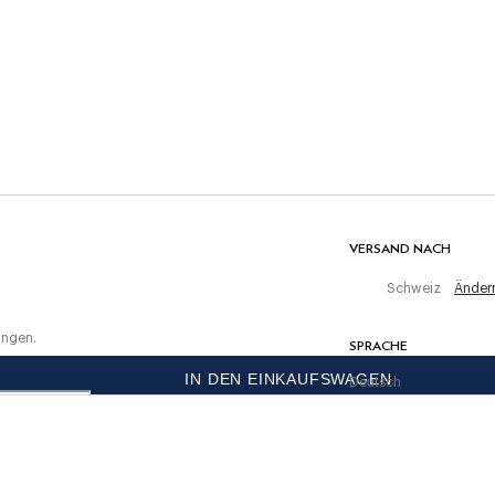
30C Wäsche
Nicht bleichen
Nicht maschinell trocknen
ten Einkauf
Warm bügeln, maximal 150 C
er
Chemisch reinigen verboten
MATERIAL
100% Baumwolle
VERSAND NACH
Schweiz
Änder
ungen.
SPRACHE
IN DEN EINKAUFSWAGEN
Deutsch
KONTAKTIERE UNS