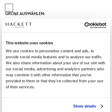
GRÖßE AUSWÄHLEN:
XS
S
M
L
XL
XXL
3XL
Model trägt:
M
|
Größe des Models:
1.86 m
This website uses cookies
größentabelle
We use cookies to personalise content and ads, to
provide social media features and to analyse our traffic.
ARTIKEL DETAILS
We also share information about your use of our site with
LIEFERUNG UND RÜCKGABE
our social media, advertising and analytics partners who
BESCHREIBUNG
may combine it with other information that you’ve
HM4000100
Kostenlose Lieferung und Rückgabe
provided to them or that they’ve collected from your use
- Hackett London
of their services.
FREE Click & Collect 4-5 Werktage
- Hergestellt aus einer britischen Wollmischung mit
Fischgrätmuster
JETZT ABONNIEREN
und genießen Sie 10 % Rabatt auf Ihren
- Zwei-Wege-Reißverschluss mit seitlichen
ersten Einkauf
Show details
Reißverschlusstaschen