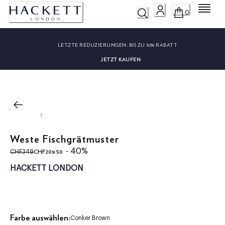
Menü
0
LETZTE REDUZIERUNGEN:
BIS ZU 50% RABATT
JETZT KAUFEN
Weste Fischgrätmuster
ursprünglicher Preis CHF349
aktueller Preis CHF209.50
- 40%
CHF209.50
CHF349
HACKETT LONDON
Farbe auswählen:
Conker Brown