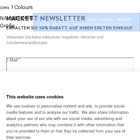
- Trolley-System mit beliebiger Stoppfunktion
1
Colours
CHF0
aktueller Preis CHF0
- Integrierte TSA-zugelassene Schlösser
HACKETT NEWSLETTER
NAVY/BROWN
SCHICKEN SIE MIR EINE EMAIL, WENN
- Nahtlose 360° Hinomoto geräuscharme Spinnerräder
DER ARTIKEL WIEDER ERHÄLTLICH IST.
Größe
10%
- Modulares Innenraumdesign umfasst 2 Sets von
ERHALTEN SIE
RABATT AUF IHREN ERSTEN EINKAUF
Kompressionsriemen und ein Kompressionspolster
Verpassen Sie keine exklusiven Angebote, Aktionen und
- 2 schmale Innentaschen mit Reißverschluss
Sonderveranstaltungen.
Maße
- Höhe: 79,6 cm (31,3 Zoll)
*
E-Mail
Breite: 53,2 cm (20,9 Zoll)
- Tiefe: 33,8 cm (13,3 Zoll)
- Gewicht: 7 kg (15,5 lbs)
- Volumen: 120L
This website uses cookies
PFLEGE
We use cookies to personalise content and ads, to provide social
media features and to analyse our traffic. We also share information
VERSAND NACH
SPRACHE
Do Not Wash
about your use of our site with our social media, advertising and
Do Not Bleach
Deutsch
Schweiz
Ändern
analytics partners who may combine it with other information that
Do Not Tumble Dry
you’ve provided to them or that they’ve collected from your use of
Do Not Iron
their services.
KONTAKTIERE UNS