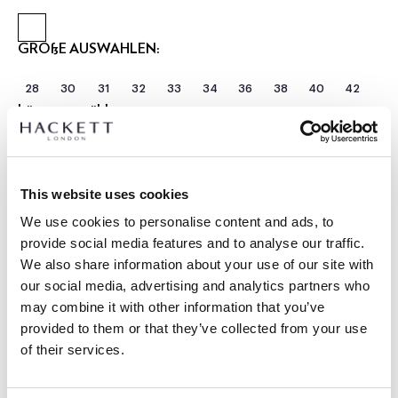
GRÖßE AUSWÄHLEN:
28
30
31
32
33
34
36
38
40
42
Länge auswählen:
KURZ
REGULÄR
LANGE
Model trägt:
34 R
|
This website uses cookies
Größe des Models:
1.89 m
We use cookies to personalise content and ads, to
größentabelle
provide social media features and to analyse our traffic.
We also share information about your use of our site with
ARTIKEL DETAILS
our social media, advertising and analytics partners who
LIEFERUNG UND RÜCKGABE
may combine it with other information that you’ve
BESCHREIBUNG
provided to them or that they’ve collected from your use
HM2100098
Kostenlose Lieferung und Rückgabe
of their services.
- Hackett London
FREE Click & Collect 4-5 Werktage
- Relaxed Fit Chinohose