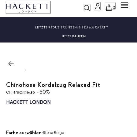
Menü
0
LETZTE REDUZIERUNGEN:
BIS ZU 50% RABATT
JETZT KAUFEN
Chinohose Kordelzug Relaxed Fit
ursprünglicher Preis CHF179
aktueller Preis CHF89.50
- 50%
CHF89.50
CHF179
HACKETT LONDON
Farbe auswählen:
Stone Beige