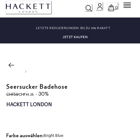
Menü
0
LETZTE REDUZIERUNGEN:
BIS ZU 50% RABATT
JETZT KAUFEN
Seersucker Badehose
ursprünglicher Preis CHF59
aktueller Preis CHF41.25
- 30%
CHF41.25
CHF59
HACKETT LONDON
Farbe auswählen:
Bright Blue