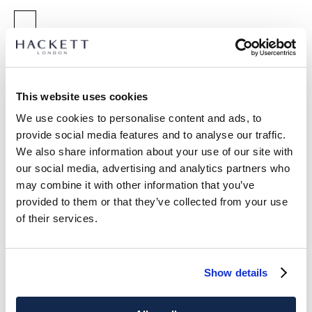
GRÖßE AUSWÄHLEN:
5
7
9
11
13
15
This website uses cookies
We use cookies to personalise content and ads, to
ARTIKEL DETAILS
provide social media features and to analyse our traffic.
LIEFERUNG UND RÜCKGABE
We also share information about your use of our site with
BESCHREIBUNG
our social media, advertising and analytics partners who
HKB100003
Kostenlose Lieferung und Rückgabe
may combine it with other information that you’ve
-Seersucker-Badehose im Regular Fit aus
provided to them or that they’ve collected from your use
FREE Click & Collect 4-5 Werktage
Baumwollmischgewebe.
of their services.
-Vollständig elastischer Bund mit Kontrastfutter.
JETZT ABONNIEREN
und genießen Sie 10 % Rabatt auf Ihren
-Zweifarbige Kordeln mit Marken-Gummispitzen.
ersten Einkauf
-Metallösen.
-Seiten-, Rücken- und Innentaschen.
Show details
PFLEGE