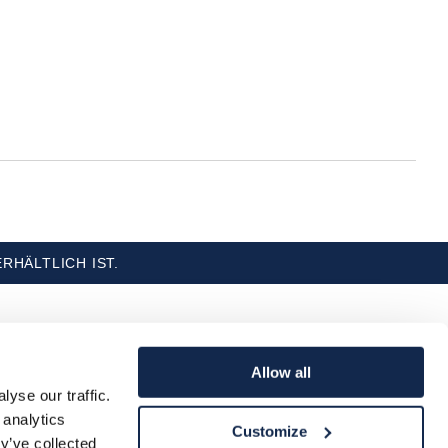
n
RHÄLTLICH IST.
Allow all
yse our traffic.
 analytics
Customize
y’ve collected