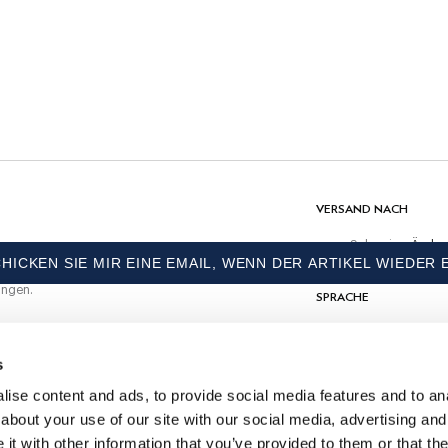
PFLEGE
30C Wäsche
Nicht bleichen
Nicht maschinell trocknen
ten Einkauf
Kalt bügeln, maximal 110 C
Chemisch reinigen verboten
horts
MATERIAL
97% Baumwolle, 3% Elasthan
VERSAND NACH
Schweiz
Änder
HICKEN SIE MIR EINE EMAIL, WENN DER ARTIKEL WIEDER E
ungen.
SPRACHE
Deutsch
s
KONTAKTIERE UNS
ise content and ads, to provide social media features and to anal
about your use of our site with our social media, advertising and
t with other information that you’ve provided to them or that the