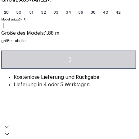
28
30
31
32
33
34
36
38
40
42
Model trägt:
34 R
|
Größe des Models:
1.88 m
LOADING...
größentabelle
Kostenlose Lieferung und Rückgabe
Lieferung in 4 oder 5 Werktagen