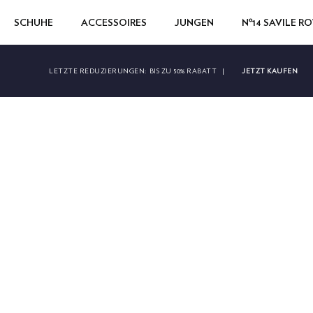
SCHUHE
ACCESSOIRES
JUNGEN
Nº14 SAVILE R
JETZT KAUFEN
LETZTE REDUZIERUNGEN:
BIS ZU 50% RABATT
|