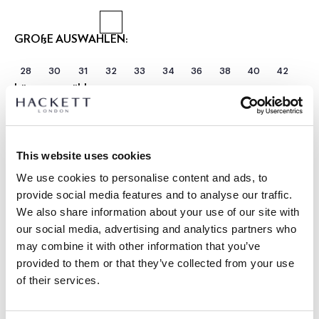
GRÖßE AUSWÄHLEN:
28
30
31
32
33
34
36
38
40
42
Länge auswählen:
KURZ
REGULÄR
LANGE
Model trägt:
34 R
|
This website uses cookies
Größe des Models:
1.90 m
We use cookies to personalise content and ads, to
größentabelle
provide social media features and to analyse our traffic.
We also share information about your use of our site with
ARTIKEL DETAILS
our social media, advertising and analytics partners who
LIEFERUNG UND RÜCKGABE
may combine it with other information that you’ve
BESCHREIBUNG
provided to them or that they’ve collected from your use
HM2100112
Kostenlose Lieferung und Rückgabe
of their services.
- Hackett London
FREE Click & Collect 4-5 Werktage
- Slim Fit Kensington Chinohose.