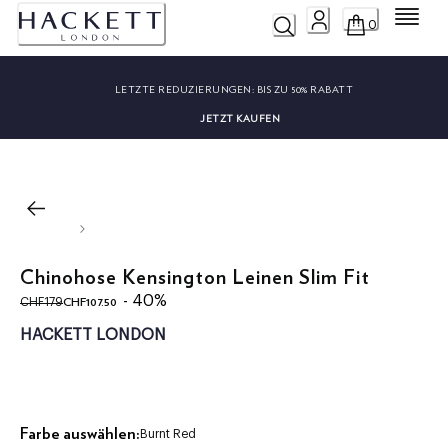
Menü
0
LETZTE REDUZIERUNGEN:
BIS ZU 50% RABATT
JETZT KAUFEN
Chinohose Kensington Leinen Slim Fit
ursprünglicher Preis CHF179
aktueller Preis CHF107.50
- 40%
CHF107.50
CHF179
HACKETT LONDON
Farbe auswählen:
Burnt Red