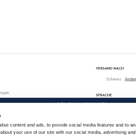
30C Wäsche
Nicht bleichen
Nicht maschinell trocknen
ten Einkauf
Warm bügeln, maximal 150 C
Chemisch reinigen verboten
MATERIAL
100% Baumwolle
VERSAND NACH
Schweiz
Änder
ungen.
SPRACHE
IN DEN EINKAUFSWAGEN
Deutsch
s
KONTAKTIERE UNS
ise content and ads, to provide social media features and to anal
about your use of our site with our social media, advertising and