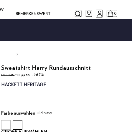
OW
BEMERKENSWERT
0
Sweatshirt Harry Rundausschnitt
ursprünglicher Preis CHF199
aktueller Preis CHF99.50
- 50%
CHF99.50
CHF199
HACKETT HERITAGE
Farbe auswählen:
Old Navy
GRÖßE AUSWÄHLEN: