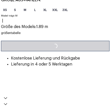
XS
S
M
L
XL
XXL
3XL
Model trägt:
M
|
Größe des Models:
1.89 m
LOADING...
größentabelle
Kostenlose Lieferung und Rückgabe
Lieferung in 4 oder 5 Werktagen