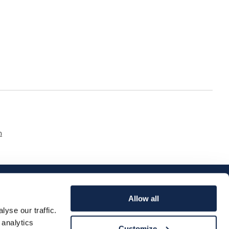
n
Allow all
yse our traffic.
 analytics
Customize