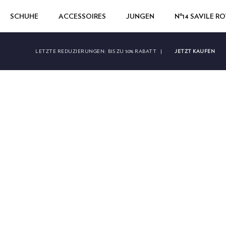
SCHUHE
ACCESSOIRES
JUNGEN
Nº14 SAVILE R
JETZT KAUFEN
LETZTE REDUZIERUNGEN:
BIS ZU 50% RABATT
|