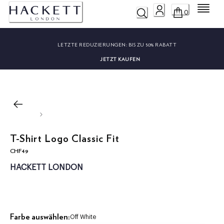
Menü
0
LETZTE REDUZIERUNGEN:
BIS ZU 50% RABATT
JETZT KAUFEN
T-Shirt Logo Classic Fit
CHF49
aktueller Preis CHF49
HACKETT LONDON
Farbe auswählen:
Off White