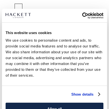
GRÖßE AUSWÄHLEN:
K02
K03
K05
K07
Y09
Y11
Y13
Y15
This website uses cookies
größentabelle
We use cookies to personalise content and ads, to
provide social media features and to analyse our traffic.
ARTIKEL DETAILS
We also share information about your use of our site with
LIEFERUNG UND RÜCKGABE
our social media, advertising and analytics partners who
BESCHREIBUNG
may combine it with other information that you’ve
HK5000020
Kostenlose Lieferung und Rückgabe
provided to them or that they’ve collected from your use
- Hackett London
of their services.
FREE Click & Collect 4-5 Werktage
- Classic Fit T-Shirt
- 100% Baumwolle
JETZT ABONNIEREN
und genießen Sie 10 % Rabatt auf Ihren
- Gedrucktes Logo-Detail
ersten Einkauf
Show details
PFLEGE
30C Wäsche
Allow all