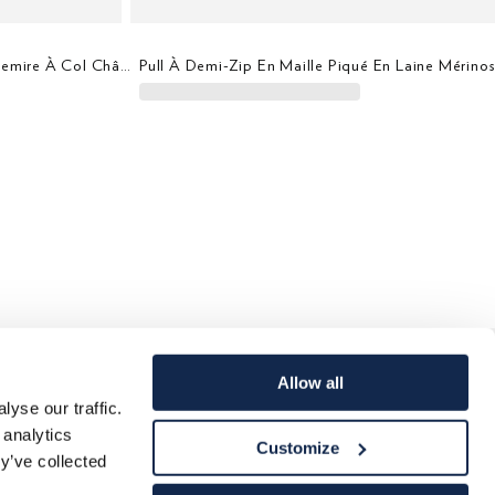
Cardigan En Laine Mérinos-Cachemire À Col Châle
Pull À Demi-Zip En Maille Piqué En Laine Mérinos
Allow all
yse our traffic.
-Coton
Pull En Laine Mérinos Herringbone À Col Rond
 analytics
Customize
y’ve collected