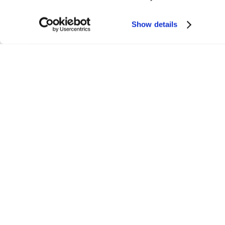
Show details
Pull En Laine Mérinos À Col V
Pull En Laine M