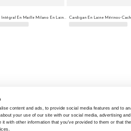
Cardigan Zippé Intégral En Maille Milano En Laine Mérinos
s
ise content and ads, to provide social media features and to anal
tégrale Hybride En Laine Mérinos
Pull À Demi-Zip Hybride En Lin
about your use of our site with our social media, advertising and
t with other information that you’ve provided to them or that the
ices.