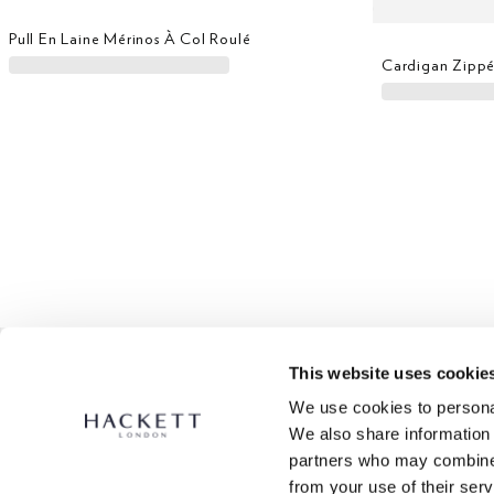
Pull En Laine Mérinos À Col Roulé
This website uses cookie
Pull À Col Rond En Coton
We use cookies to personal
Veste Zippée In
We also share information 
partners who may combine i
from your use of their serv