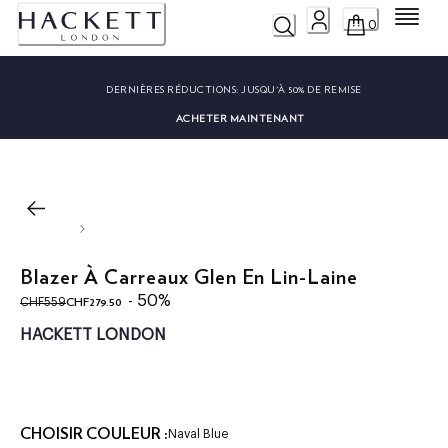
Menu
0
DERNIÈRES RÉDUCTIONS:
JUSQU'À 50% DE REMISE
ACHETER MAINTENANT
Blazer À Carreaux Glen En Lin-Laine
original price CHF559
current price CHF279.50
- 50%
CHF279.50
CHF559
HACKETT LONDON
CHOISIR COULEUR :
Naval Blue