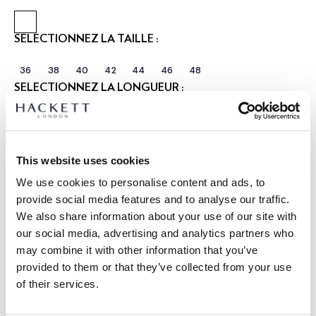
SÉLECTIONNEZ LA TAILLE :
36
38
40
42
44
46
48
SÉLECTIONNEZ LA LONGUEUR :
RÉGULIER
LONGUE
Le mannequin porte:
40 R
|
This website uses cookies
Taille du mannequin:
1.85 m
We use cookies to personalise content and ads, to
GUIDE DES TAILLES
provide social media features and to analyse our traffic.
We also share information about your use of our site with
DÉTAILS DU PRODUIT
our social media, advertising and analytics partners who
LIVRAISON ET RETOURS
may combine it with other information that you’ve
DESCRIPTION
provided to them or that they’ve collected from your use
HM4400127
Livraison et retours gratuits
of their services.
- Hackett London
Cliquez et Collectez GRATUITE: entre 4-5 jours ouvrables
- Blazer Ascot