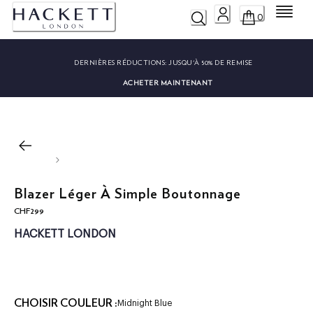
Menu
0
DERNIÈRES RÉDUCTIONS:
JUSQU'À 50% DE REMISE
ACHETER MAINTENANT
Blazer Léger À Simple Boutonnage
CHF299
current price CHF299
HACKETT LONDON
CHOISIR COULEUR :
Midnight Blue