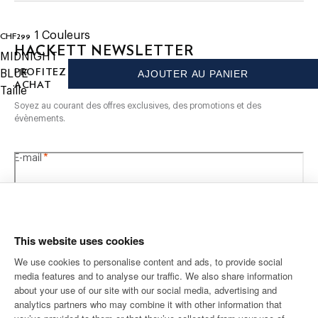
premier achat
- Marquage minimaliste sur le col arrière pour une finition
soignée
- Le vêtement parfait qui comble le fossé entre élégant et
1
Couleurs
CHF299
current price CHF299
HACKETT NEWSLETTER
décontracté
MIDNIGHT
10%
PROFITEZ DE
DE RÉDUCTION SUR VOTRE PREMIER
BLUE
AJOUTER AU PANIER
SOIN
ACHAT
Taille
Ne pas laver
Soyez au courant des offres exclusives, des promotions et des
évènements.
Pas de blanchiment
Ne pas sécher en tambour
Repassage au fer froid, 110 °C maximum
*
E-mail
Nettoyage à sec autorisé
COMPOSITION
100% Polyester
This website uses cookies
We use cookies to personalise content and ads, to provide social
media features and to analyse our traffic. We also share information
ADRESSE POSTALE
LANGUE
about your use of our site with our social media, advertising and
Français
Suisse
Modifier
analytics partners who may combine it with other information that