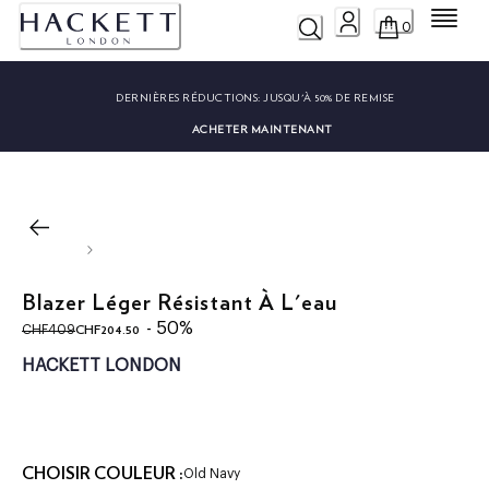
Menu
0
DERNIÈRES RÉDUCTIONS:
JUSQU'À 50% DE REMISE
ACHETER MAINTENANT
Blazer Léger Résistant À L'eau
original price CHF409
current price CHF204.50
- 50%
CHF204.50
CHF409
HACKETT LONDON
CHOISIR COULEUR :
Old Navy