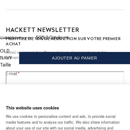
premier achat
à un seul bouton 3/4. Demi-doublure. Poches inférieures.
Détail élastique à la taille et poignets boutonnés.
-Ce blazer léger est conçu pour offrir une alternative plus
respirante et décontractée à un blazer traditionnel, idéal
pour le temps chaud et les occasions allant du décontracté
HACKETT NEWSLETTER
original price CHF409
current price CHF204.50
au smart-casual.
- 50%
2
Couleurs
10%
CHF204.50
PROFITEZ DE
DE RÉDUCTION SUR VOTRE PREMIER
CHF409
ACHAT
SOIN
OLD
Soyez au courant des offres exclusives, des promotions et des
Ne pas laver
NAVY
AJOUTER AU PANIER
évènements.
Pas de blanchiment
Taille
Ne pas sécher en tambour
*
E-mail
Repassage au fer froid, 110 °C maximum
Nettoyage à sec autorisé
COMPOSITION
66% Coton, 34% Nylon
This website uses cookies
We use cookies to personalise content and ads, to provide social
media features and to analyse our traffic. We also share information
ADRESSE POSTALE
LANGUE
about your use of our site with our social media, advertising and