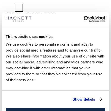
SÉLECTIONNEZ LA TAILLE :
TAILLE UNIQUE
This website uses cookies
DÉTAILS DU PRODUIT
We use cookies to personalise content and ads, to
provide social media features and to analyse our traffic.
LIVRAISON ET RETOURS
DESCRIPTION
We also share information about your use of our site with
HM0400061
our social media, advertising and analytics partners who
Livraison et retours gratuits
may combine it with other information that you’ve
- Hackett Heritage
Cliquez et Collectez GRATUITE: entre 4-5 jours ouvrables
provided to them or that they’ve collected from your use
- Fabriquée en velours côtelé, offrant une finition texturée et
durable
of their services.
Express: entre 48-72 heures ouvrables
- Broderie "H" sur le devant
S'ABONNER À LA NEWSLETTER
10% de remise sur votre
- Marquage subtil à l'arrière pour un look discret et élégant
premier achat
- Une pièce classique pour une tenue décontractée,
Show details
facilement associable à diverses tenues