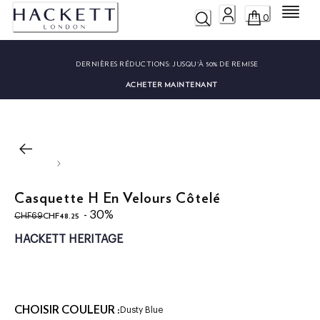
Menu
0
DERNIÈRES RÉDUCTIONS:
JUSQU'À 50% DE REMISE
ACHETER MAINTENANT
Casquette H En Velours Côtelé
original price CHF69
current price CHF48.25
- 30%
CHF48.25
CHF69
HACKETT HERITAGE
CHOISIR COULEUR :
Dusty Blue