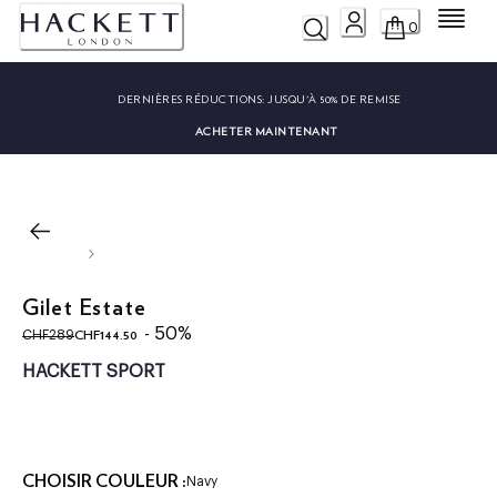
Menu
0
DERNIÈRES RÉDUCTIONS:
JUSQU'À 50% DE REMISE
ACHETER MAINTENANT
Gilet Estate
original price CHF289
current price CHF144.50
- 50%
CHF144.50
CHF289
HACKETT SPORT
CHOISIR COULEUR :
Navy