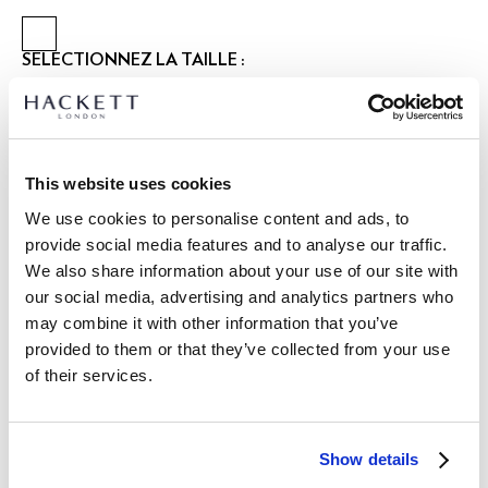
SÉLECTIONNEZ LA TAILLE :
XS
S
M
L
XL
XXL
3XL
Le mannequin porte:
M
|
Taille du mannequin:
1.85 m
This website uses cookies
GUIDE DES TAILLES
We use cookies to personalise content and ads, to
provide social media features and to analyse our traffic.
DÉTAILS DU PRODUIT
We also share information about your use of our site with
LIVRAISON ET RETOURS
our social media, advertising and analytics partners who
DESCRIPTION
may combine it with other information that you’ve
HM4000135
provided to them or that they’ve collected from your use
Livraison et retours gratuits
of their services.
- Hackett Sport
Cliquez et Collectez GRATUITE: entre 4-5 jours ouvrables
- Gilet à fabrication hybride, parfait pour superposer
- Couture matelassée dynamique ajoutant mouvement et
Express: entre 48-72 heures ouvrables
structure
Show details
S'ABONNER À LA NEWSLETTER
10% de remise sur votre
- Finition avec détails en daim, notre tirette en métal canon