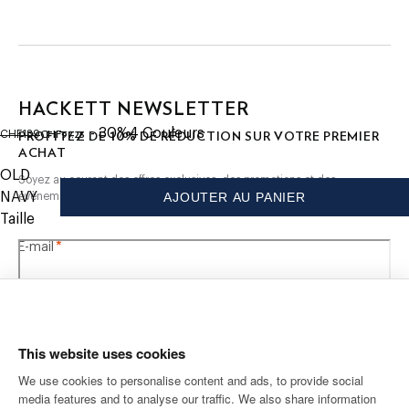
premier achat
- Tissu en Pur Lin Teint en Pièce
SOIN
Lavage en machine 30 °C
HACKETT NEWSLETTER
Pas de blanchiment
original price CHF139
current price CHF97.25
Ne pas sécher en tambour
- 30%
4
Couleurs
10%
CHF97.25
PROFITEZ DE
DE RÉDUCTION SUR VOTRE PREMIER
CHF139
Repassage au fer chaud, 150 °C maximum
ACHAT
Nettoyage à sec autorisé
OLD
Soyez au courant des offres exclusives, des promotions et des
NAVY
AJOUTER AU PANIER
évènements.
COMPOSITION
Taille
100% Lin
*
E-mail
This website uses cookies
We use cookies to personalise content and ads, to provide social
media features and to analyse our traffic. We also share information
ADRESSE POSTALE
LANGUE