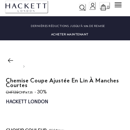
Menu
0
DERNIÈRES RÉDUCTIONS:
JUSQU'À 50% DE REMISE
ACHETER MAINTENANT
Chemise Coupe Ajustée En Lin À Manches
Courtes
original price CHF139
current price CHF97.25
- 30%
CHF97.25
CHF139
HACKETT LONDON