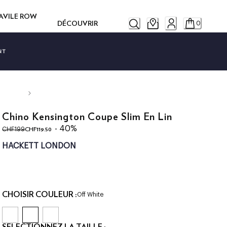
SAVILE ROW
DÉCOUVRIR
0
NT
Chino Kensington Coupe Slim En Lin
original price CHF199
current price CHF119.50
- 40%
CHF119.50
CHF199
HACKETT LONDON
CHOISIR COULEUR :
Off White
SÉLECTIONNEZ LA TAILLE :