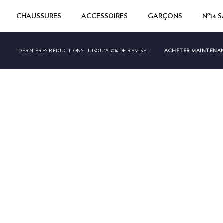
CHAUSSURES
ACCESSOIRES
GARÇONS
Nº14 
ACHETER MAINTENA
DERNIÈRES RÉDUCTIONS:
JUSQU'À 50% DE REMISE
|