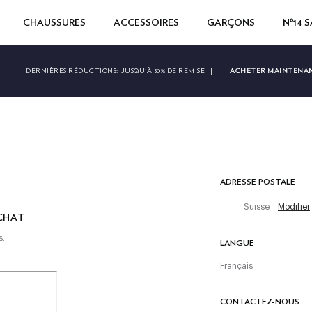
CHAUSSURES
ACCESSOIRES
GARÇONS
Nº14 
ACHETER MAINTENA
DERNIÈRES RÉDUCTIONS:
JUSQU'À 50% DE REMISE
|
ADRESSE POSTALE
Suisse
Modifier
CHAT
s.
LANGUE
Français
CONTACTEZ-NOUS