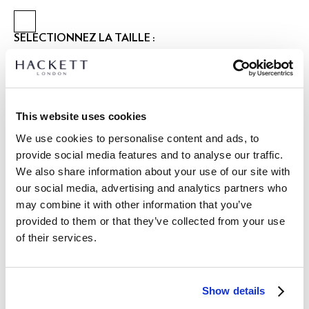
SÉLECTIONNEZ LA TAILLE :
28
30
31
32
33
34
36
38
40
42
Le mannequin porte:
34 R
|
Taille du mannequin:
1.89 m
This website uses cookies
GUIDE DES TAILLES
We use cookies to personalise content and ads, to
provide social media features and to analyse our traffic.
DÉTAILS DU PRODUIT
We also share information about your use of our site with
LIVRAISON ET RETOURS
our social media, advertising and analytics partners who
DESCRIPTION
may combine it with other information that you’ve
HM8000004
provided to them or that they’ve collected from your use
Livraison et retours gratuits
of their services.
Tissés en Italie à partir d'un mélange doux de coton et soie
Cliquez et Collectez GRATUITE: entre 4-5 jours ouvrables
avec stretch, ces pantalons en sergé fin présentent des
passants de ceinture, une poche à gousset à la taille et des
Express: entre 48-72 heures ouvrables
boutons en corne ou en nacre selon la couleur. Des finitions
Show details
S'ABONNER À LA NEWSLETTER
10% de remise sur votre
saisonnières complètent leur finition raffinée.