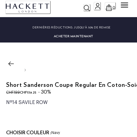
Menu
0
DERNIÈRES RÉDUCTIONS:
JUSQU'À 50% DE REMISE
ACHETER MAINTENANT
Short Sanderson Coupe Regular En Coton-Soi
original price CHF199
current price CHF139.25
- 30%
CHF139.25
CHF199
Nº14 SAVILE ROW
CHOISIR COULEUR :
Navy