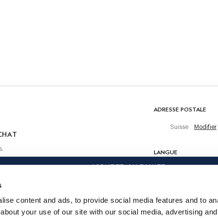
Lavage en machine 30 °C
Pas de blanchiment
Ne pas sécher en tambour
f de
Repassage au fer chaud, 150 °C maximum
Nettoyage à sec autorisé
 achat
un
COMPOSITION
75% Coton, 25% Lin
ADRESSE POSTALE
Suisse
Modifier
CHAT
s.
LANGUE
AJOUTER AU PANIER
Français
s
CONTACTEZ-NOUS
ise content and ads, to provide social media features and to anal
about your use of our site with our social media, advertising and