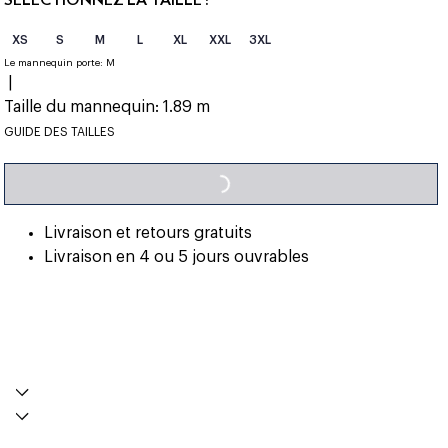
XS
S
M
L
XL
XXL
3XL
Le mannequin porte:
M
|
Taille du mannequin:
1.89 m
LOADING...
GUIDE DES TAILLES
Livraison et retours gratuits
Livraison en 4 ou 5 jours ouvrables