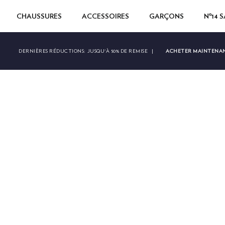
CHAUSSURES
ACCESSOIRES
GARÇONS
Nº14 
ACHETER MAINTENA
DERNIÈRES RÉDUCTIONS:
JUSQU'À 50% DE REMISE
|