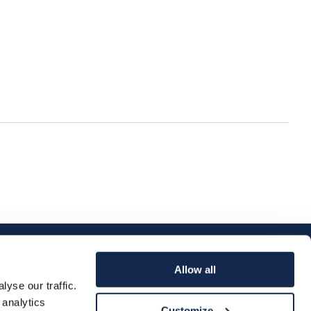
Allow all
yse our traffic.
 analytics
Customize