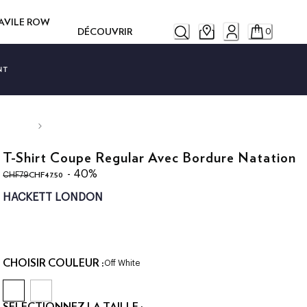
SAVILE ROW
DÉCOUVRIR
0
NT
T-Shirt Coupe Regular Avec Bordure Natation
original price CHF79
current price CHF47.50
- 40%
CHF47.50
CHF79
HACKETT LONDON
CHOISIR COULEUR :
Off White
SÉLECTIONNEZ LA TAILLE :