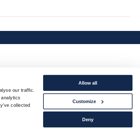
Allow all
yse our traffic.
 analytics
Customize
y’ve collected
Deny