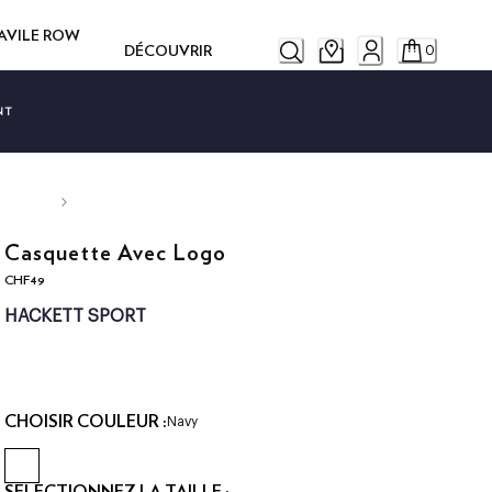
SAVILE ROW
DÉCOUVRIR
0
NT
Casquette Avec Logo
CHF49
current price CHF49
HACKETT SPORT
CHOISIR COULEUR :
Navy
SÉLECTIONNEZ LA TAILLE :