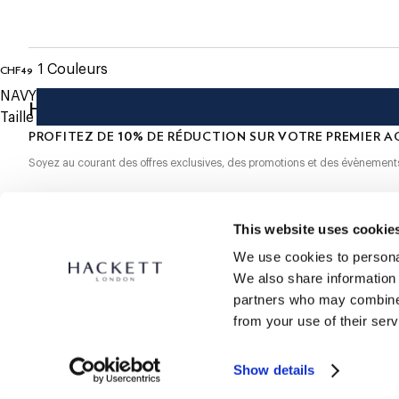
- Logo en relief en caoutchouc sur le devant
Express: entre 48-72 heures ouvrables
- Couleur contrastante sous la visière
S'ABONNER À LA NEWSLETTER
10% de remise sur votre premier
1
Couleurs
CHF49
current price CHF49
NAVY
HACKETT NEWSLETTER
Taille
10%
PROFITEZ DE
DE RÉDUCTION SUR VOTRE PREMIER A
Soyez au courant des offres exclusives, des promotions et des évènement
*
E-mail
This website uses cookie
We use cookies to personal
We also share information 
partners who may combine i
from your use of their serv
SECURE
SHOPPING
Show details