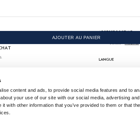
Ne pas sécher en tambour
Ne pas repasser
Nettoyage à sec autorisé
 achat
COMPOSITION
ADRESSE POSTALE
AJOUTER AU PANIER
100% Coton
Suisse
Modifier
CHAT
s.
LANGUE
Français
s
CONTACTEZ-NOUS
ise content and ads, to provide social media features and to anal
about your use of our site with our social media, advertising and
t with other information that you’ve provided to them or that the
ices.
©
2026
Hackett Ltd