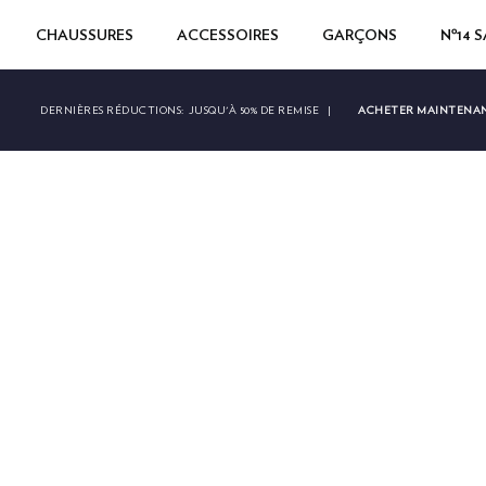
CHAUSSURES
ACCESSOIRES
GARÇONS
Nº14 
ACHETER MAINTENA
DERNIÈRES RÉDUCTIONS:
JUSQU'À 50% DE REMISE
|