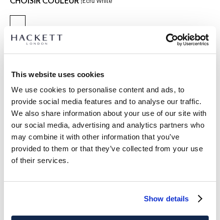
CHOISIR COULEUR :
Ecru White
SÉLECTIONNEZ LA TAILLE :
K02
K03
K05
K07
Y09
Y11
Y13
Y15
This website uses cookies
GUIDE DES TAILLES
We use cookies to personalise content and ads, to
provide social media features and to analyse our traffic.
DÉTAILS DU PRODUIT
We also share information about your use of our site with
LIVRAISON ET RETOURS
our social media, advertising and analytics partners who
DESCRIPTION
may combine it with other information that you’ve
HK2100009
Livraison et retours gratuits
provided to them or that they’ve collected from your use
- Hackett London
of their services.
Cliquez et Collectez GRATUITE: entre 4-5 jours ouvrables
- Coupe décontractée
- Denim en coton stretch
Express: entre 48-72 heures ouvrables
- Style denim 5 poches avec poches cargo
S'ABONNER À LA NEWSLETTER
10% de remise sur votre
Show details
- Écusson Union Jack sur la poche à gousset
premier achat
- Marquage brodé sur la poche arrière