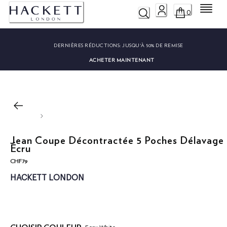
Menu
0
DERNIÈRES RÉDUCTIONS:
JUSQU'À 50% DE REMISE
ACHETER MAINTENANT
Jean Coupe Décontractée 5 Poches Délavage
Écru
CHF79
current price CHF79
HACKETT LONDON