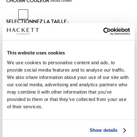
CHOISIR COULEUR :
Moss Green
SÉLECTIONNEZ LA TAILLE :
XS
S
M
L
XL
XXL
3XL
Le mannequin porte:
M
|
This website uses cookies
Taille du mannequin:
1.90 m
We use cookies to personalise content and ads, to
GUIDE DES TAILLES
provide social media features and to analyse our traffic.
We also share information about your use of our site with
DÉTAILS DU PRODUIT
our social media, advertising and analytics partners who
LIVRAISON ET RETOURS
may combine it with other information that you’ve
DESCRIPTION
provided to them or that they’ve collected from your use
HM7000112
Livraison et retours gratuits
of their services.
- Hackett London
Cliquez et Collectez GRATUITE: entre 4-5 jours ouvrables
- Coupe regular
- Tricoté à partir d'un mélange de laine mérinos et de coton
Express: entre 48-72 heures ouvrables
Show details
dans une maille texturée, offrant confort et respirabilité
S'ABONNER À LA NEWSLETTER
10% de remise sur votre
- Stylé avec un col et des poignets en maille côtelée