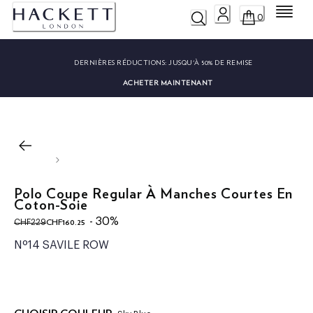
Menu
0
DERNIÈRES RÉDUCTIONS:
JUSQU'À 50% DE REMISE
ACHETER MAINTENANT
Polo Coupe Regular À Manches Courtes En
Coton-Soie
original price CHF229
current price CHF160.25
- 30%
CHF160.25
CHF229
Nº14 SAVILE ROW