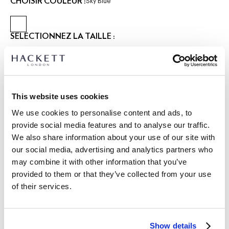
CHOISIR COULEUR :
Sky Blue
SÉLECTIONNEZ LA TAILLE :
XS
S
M
L
XL
XXL
3XL
Le mannequin porte:
M
|
Taille du mannequin:
1.89 m
This website uses cookies
GUIDE DES TAILLES
We use cookies to personalise content and ads, to
provide social media features and to analyse our traffic.
DÉTAILS DU PRODUIT
We also share information about your use of our site with
LIVRAISON ET RETOURS
our social media, advertising and analytics partners who
DESCRIPTION
may combine it with other information that you’ve
HM5600096
Livraison et retours gratuits
provided to them or that they’ve collected from your use
Tricoté dans un mélange doux de coton et soie, ce polo à
of their services.
Cliquez et Collectez GRATUITE: entre 4-5 jours ouvrables
manches courtes présente une patte de boutonnage à trois
boutons avec des boutons en nacre et un col uni. Des détails
Express: entre 48-72 heures ouvrables
en daim à l'ourlet et au col ajoutent une finition raffinée.
Show details
S'ABONNER À LA NEWSLETTER
10% de remise sur votre