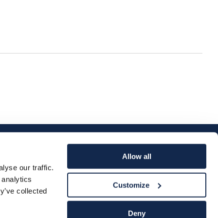
Allow all
yse our traffic.
 analytics
Customize
y’ve collected
Deny