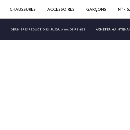
CHAUSSURES
ACCESSOIRES
GARÇONS
Nº14 
ACHETER MAINTENA
DERNIÈRES RÉDUCTIONS:
JUSQU'À 50% DE REMISE
|