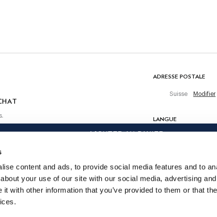
Ne pas sécher en tambour
Ne pas repasser
Nettoyage à sec autorisé
 achat
COMPOSITION
100% Coton
ADRESSE POSTALE
Suisse
Modifier
CHAT
s.
LANGUE
AJOUTER AU PANIER
Français
s
CONTACTEZ-NOUS
ise content and ads, to provide social media features and to anal
about your use of our site with our social media, advertising and
t with other information that you’ve provided to them or that the
ices.