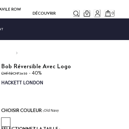
SAVILE ROW
DÉCOUVRIR
0
NT
Bob Réversible Avec Logo
original price CHF49
current price CHF29.50
- 40%
CHF29.50
CHF49
HACKETT LONDON
CHOISIR COULEUR :
Old Navy
SÉLECTIONNEZ LA TAILLE :