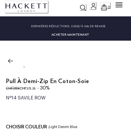
Menu
0
DERNIÈRES RÉDUCTIONS:
JUSQU'À 50% DE REMISE
ACHETER MAINTENANT
Pull À Demi-Zip En Coton-Soie
original price CHF389
current price CHF272.25
- 30%
CHF272.25
CHF389
Nº14 SAVILE ROW
CHOISIR COULEUR :
Light Denim Blue