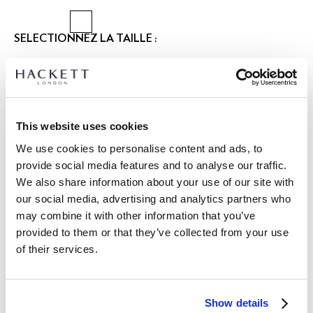
SÉLECTIONNEZ LA TAILLE :
XS
S
M
L
XL
XXL
3XL
Le mannequin porte:
M
|
Taille du mannequin:
1.89 m
This website uses cookies
GUIDE DES TAILLES
We use cookies to personalise content and ads, to
provide social media features and to analyse our traffic.
DÉTAILS DU PRODUIT
We also share information about your use of our site with
LIVRAISON ET RETOURS
our social media, advertising and analytics partners who
DESCRIPTION
may combine it with other information that you’ve
HM7000134
Livraison et retours gratuits
provided to them or that they’ve collected from your use
Confectionné en Italie à partir d'un fil de coton-soie extra-fin,
of their services.
Cliquez et Collectez GRATUITE: entre 4-5 jours ouvrables
ce pull léger à demi-zip est doté d'épaules en selle, de
poignets côtelés et de garnitures en soie ton sur ton. Une
Express: entre 48-72 heures ouvrables
couche raffinée pour des looks à la fois élégants et
S'ABONNER À LA NEWSLETTER
10% de remise sur votre
décontractés.
Show details