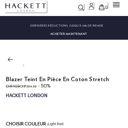
Menu
0
DERNIÈRES RÉDUCTIONS:
JUSQU'À 50% DE REMISE
ACHETER MAINTENANT
Blazer Teint En Pièce En Coton Stretch
original price CHF409
current price CHF204.50
- 50%
CHF204.50
CHF409
HACKETT LONDON
CHOISIR COULEUR :
Light Red