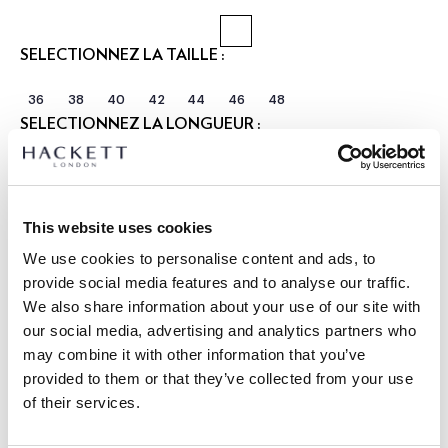
SÉLECTIONNEZ LA TAILLE :
36
38
40
42
44
46
48
SÉLECTIONNEZ LA LONGUEUR :
RÉGULIER
LONGUE
Le mannequin porte:
40 R
|
This website uses cookies
Taille du mannequin:
1.85 m
We use cookies to personalise content and ads, to
GUIDE DES TAILLES
provide social media features and to analyse our traffic.
We also share information about your use of our site with
DÉTAILS DU PRODUIT
our social media, advertising and analytics partners who
LIVRAISON ET RETOURS
may combine it with other information that you’ve
DESCRIPTION
provided to them or that they’ve collected from your use
HM4400133
Livraison et retours gratuits
of their services.
- Hackett London
Cliquez et Collectez GRATUITE: entre 4-5 jours ouvrables
- Blazer de style veste-chemise