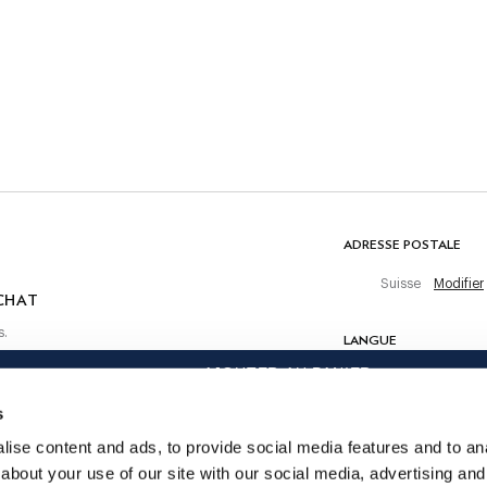
Lavage en machine 30 °C
Pas de blanchiment
Ne pas sécher en tambour
Repassage au fer chaud, 150 °C maximum
puré
Nettoyage à sec autorisé
 achat
che
COMPOSITION
55% Lin, 45% Coton
ADRESSE POSTALE
Suisse
Modifier
CHAT
s.
LANGUE
AJOUTER AU PANIER
Français
s
CONTACTEZ-NOUS
ise content and ads, to provide social media features and to anal
about your use of our site with our social media, advertising and