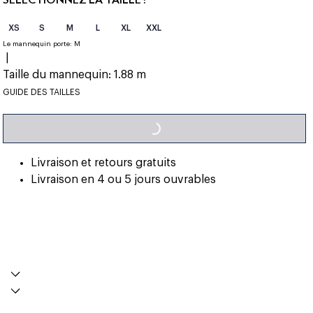
XS
S
M
L
XL
XXL
Le mannequin porte:
M
|
Taille du mannequin:
1.88 m
LOADING...
GUIDE DES TAILLES
Livraison et retours gratuits
Livraison en 4 ou 5 jours ouvrables