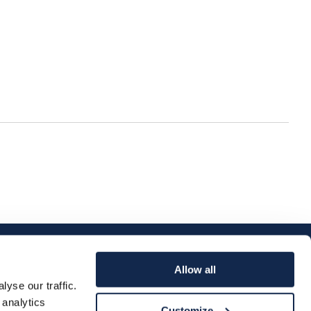
Allow all
yse our traffic.
 analytics
Customize