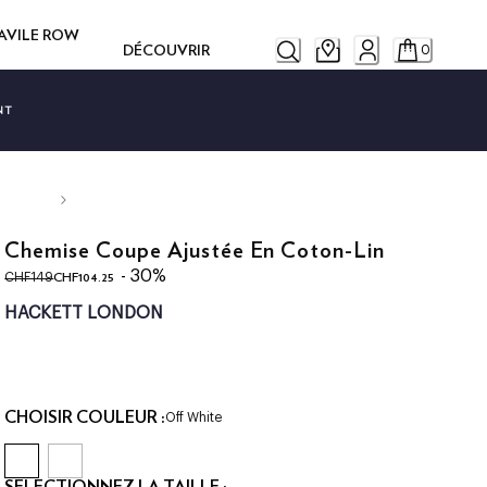
SAVILE ROW
DÉCOUVRIR
0
NT
Chemise Coupe Ajustée En Coton-Lin
original price CHF149
current price CHF104.25
- 30%
CHF104.25
CHF149
HACKETT LONDON
CHOISIR COULEUR :
Off White
SÉLECTIONNEZ LA TAILLE :