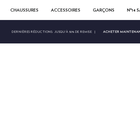
CHAUSSURES
ACCESSOIRES
GARÇONS
Nº14 
ACHETER MAINTENA
DERNIÈRES RÉDUCTIONS:
JUSQU'À 50% DE REMISE
|