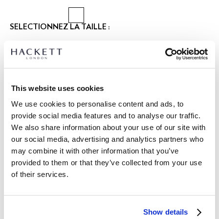
SÉLECTIONNEZ LA TAILLE :
XS
S
M
L
XL
XXL
Le mannequin porte:
M
|
Taille du mannequin:
1.86 m
This website uses cookies
GUIDE DES TAILLES
We use cookies to personalise content and ads, to
provide social media features and to analyse our traffic.
DÉTAILS DU PRODUIT
We also share information about your use of our site with
LIVRAISON ET RETOURS
our social media, advertising and analytics partners who
DESCRIPTION
may combine it with other information that you’ve
HM3010540
Livraison et retours gratuits
provided to them or that they’ve collected from your use
- Hackett London
of their services.
Cliquez et Collectez GRATUITE: entre 4-5 jours ouvrables
- Design coupe ajustée pour un look net et structuré
- Col Kent court, une caractéristique des styles de chemises
Express: entre 48-72 heures ouvrables
classiques de Hackett
S'ABONNER À LA NEWSLETTER
10% de remise sur votre
- Patte de boutonnage française pour une finition épurée et
Show details