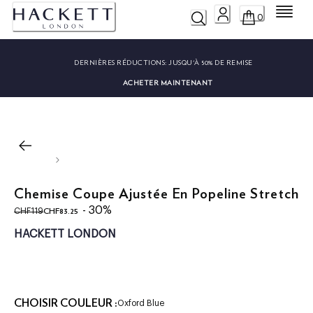
Menu
0
DERNIÈRES RÉDUCTIONS:
JUSQU'À 50% DE REMISE
ACHETER MAINTENANT
Chemise Coupe Ajustée En Popeline Stretch
original price CHF119
current price CHF83.25
- 30%
CHF83.25
CHF119
HACKETT LONDON
CHOISIR COULEUR :
Oxford Blue