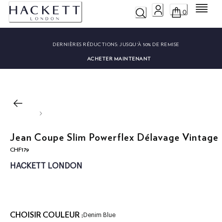
Menu
0
DERNIÈRES RÉDUCTIONS:
JUSQU'À 50% DE REMISE
ACHETER MAINTENANT
Jean Coupe Slim Powerflex Délavage Vintage
CHF179
current price CHF179
HACKETT LONDON
CHOISIR COULEUR :
Denim Blue