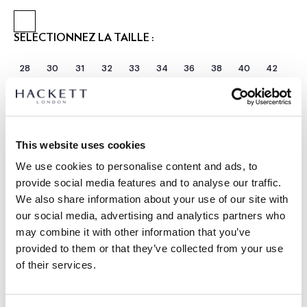
SÉLECTIONNEZ LA TAILLE :
28
30
31
32
33
34
36
38
40
42
SÉLECTIONNEZ LA LONGUEUR :
COURT
RÉGULIER
LONGUE
Le mannequin porte:
34 R
This website uses cookies
|
Taille du mannequin:
1.89 m
We use cookies to personalise content and ads, to
GUIDE DES TAILLES
provide social media features and to analyse our traffic.
We also share information about your use of our site with
DÉTAILS DU PRODUIT
our social media, advertising and analytics partners who
may combine it with other information that you’ve
LIVRAISON ET RETOURS
DESCRIPTION
provided to them or that they’ve collected from your use
HM212708
of their services.
Livraison et retours gratuits
- Hackett London
Cliquez et Collectez GRATUITE: entre 4-5 jours ouvrables
- Jean Newburg coupe slim