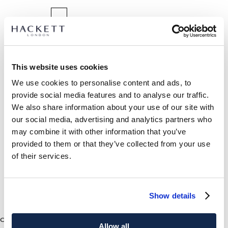
SÉLECTIONNEZ LA TAILLE :
TAILLE UNIQUE
This website uses cookies
We use cookies to personalise content and ads, to
DÉTAILS DU PRODUIT
provide social media features and to analyse our traffic.
LIVRAISON ET RETOURS
We also share information about your use of our site with
DESCRIPTION
our social media, advertising and analytics partners who
HM0400073
Livraison et retours gratuits
may combine it with other information that you’ve
-Hackett London
provided to them or that they’ve collected from your use
Cliquez et Collectez GRATUITE: entre 4-5 jours ouvrables
-Casquette de baseball décontractée
of their services.
-Présente un logo brodé subtil sur le devant
Express: entre 48-72 heures ouvrables
-Confectionnée dans un tissu confortable et durable
S'ABONNER À LA NEWSLETTER
10% de remise sur votre
-Accessoire idéal pour un look décontracté mais raffiné
premier achat
Show details
SOIN
7
Couleurs
CHF0
current price CHF0
Ne pas laver
Allow all