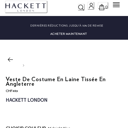
Menu
0
DERNIÈRES RÉDUCTIONS:
JUSQU'À 50% DE REMISE
ACHETER MAINTENANT
Veste De Costume En Laine Tissée En
Angleterre
CHF489
current price CHF489
HACKETT LONDON