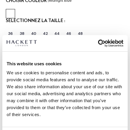
CHOISIR COULEUR :
Midnight Blue
SÉLECTIONNEZ LA TAILLE :
36
38
40
42
44
46
48
SÉLECTIONNEZ LA LONGUEUR :
RÉGULIER
Le mannequin porte:
40 R
This website uses cookies
|
We use cookies to personalise content and ads, to
Taille du mannequin:
1.85 m
provide social media features and to analyse our traffic.
GUIDE DES TAILLES
We also share information about your use of our site with
our social media, advertising and analytics partners who
DÉTAILS DU PRODUIT
may combine it with other information that you’ve
LIVRAISON ET RETOURS
provided to them or that they’ve collected from your use
DESCRIPTION
of their services.
HM470555
Livraison et retours gratuits
- Hackett London
Cliquez et Collectez GRATUITE: entre 4-5 jours ouvrables