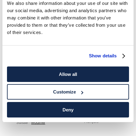
We also share information about your use of our site with
our social media, advertising and analytics partners who
HACKETT NEWSLETTER
may combine it with other information that you’ve
10%
PROFITEZ DE
DE RÉDUCTION SUR VOTRE PREMIER
provided to them or that they’ve collected from your use
ACHAT
of their services.
Soyez au courant des offres exclusives, des promotions et des
évènements.
Show details
*
E-mail
Allow all
Customize
Deny
ADRESSE POSTALE
LANGUE
Français
Suisse
Modifier