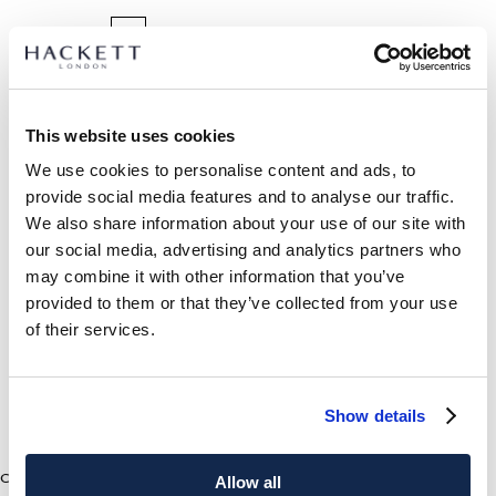
SELEZIONA TAGLIA:
TAGLIA UNICA
This website uses cookies
We use cookies to personalise content and ads, to
DETTAGLI PRODOTTO
provide social media features and to analyse our traffic.
We also share information about your use of our site with
SPEDIZIONE E RESI
DESCRIZIONE
our social media, advertising and analytics partners who
HM0400070
may combine it with other information that you’ve
Spedizione e restituzione gratuite
provided to them or that they’ve collected from your use
-Hackett Heritage
Consegna gratuita Click & Collect in negozio in 1-2 giorni
of their services.
-Cappello da baseball con marchio
lavorativi
-Con il logo 'H in the Box'
-Dettaglio cinturino in pelle completamente regolabile
ISCRIVITI ORA
e goditi uno sconto del 10% sul tuo primo
-Completamente foderato in cotone.
acquisto
Show details
CURA DEL CAPO
3
Colours
CHF0
current price CHF0
Allow all
Non Lavare