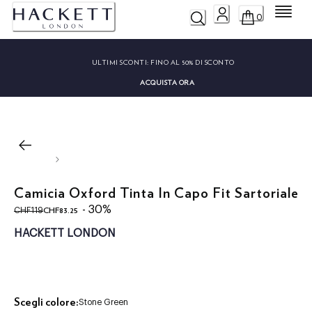
Menu
0
ULTIMI SCONTI:
FINO AL 50% DI SCONTO
ACQUISTA ORA
Camicia Oxford Tinta In Capo Fit Sartoriale
original price CHF119
current price CHF83.25
- 30%
CHF83.25
CHF119
HACKETT LONDON
Scegli colore:
Stone Green