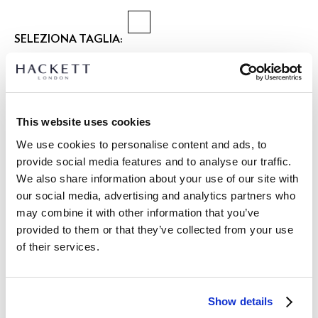
SELEZIONA TAGLIA:
XS
S
M
L
XL
XXL
modello indossa:
M
|
L’altezza del modello è di:
1.85 m
This website uses cookies
guida alle taglie
We use cookies to personalise content and ads, to
provide social media features and to analyse our traffic.
DETTAGLI PRODOTTO
We also share information about your use of our site with
SPEDIZIONE E RESI
our social media, advertising and analytics partners who
DESCRIZIONE
may combine it with other information that you’ve
HM3010539
Spedizione e restituzione gratuite
provided to them or that they’ve collected from your use
- Hackett London
of their services.
Consegna gratuita Click & Collect in negozio in 1-2 giorni
- Camicia fit sartoriale
lavorativi
- Tessuto in cotone 100% tinto in capo
- Collo Brompton abbottonato per una soluzione semplice e
ISCRIVITI ORA
e goditi uno sconto del 10% sul tuo primo
Show details
alla moda
acquisto