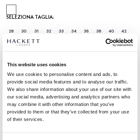
SELEZIONA TAGLIA:
28
30
31
32
33
34
36
38
40
42
Seleziona Lunghezza:
CORTO
REGOLARE
LUNGO
modello indossa:
34 R
This website uses cookies
|
L’altezza del modello è di:
1.89 m
We use cookies to personalise content and ads, to
provide social media features and to analyse our traffic.
guida alle taglie
We also share information about your use of our site with
our social media, advertising and analytics partners who
DETTAGLI PRODOTTO
may combine it with other information that you’ve
SPEDIZIONE E RESI
provided to them or that they’ve collected from your use
DESCRIZIONE
of their services.
HM2100097
Spedizione e restituzione gratuite
- Hackett London
Consegna gratuita Click & Collect in negozio in 1-2 giorni
- Chino Kensington Fit Slim.
lavorativi