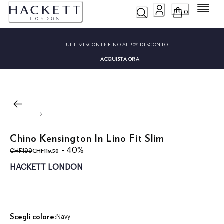
Menu
0
ULTIMI SCONTI:
FINO AL 50% DI SCONTO
ACQUISTA ORA
Chino Kensington In Lino Fit Slim
original price CHF199
current price CHF119.50
- 40%
CHF119.50
CHF199
HACKETT LONDON
Scegli colore:
Navy