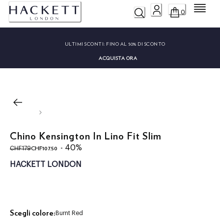
Menu
0
ULTIMI SCONTI:
FINO AL 50% DI SCONTO
ACQUISTA ORA
Chino Kensington In Lino Fit Slim
original price CHF179
current price CHF107.50
- 40%
CHF107.50
CHF179
HACKETT LONDON
Scegli colore:
Burnt Red