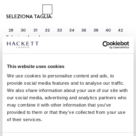
SELEZIONA TAGLIA:
28
30
31
32
33
34
36
38
40
42
Seleziona Lunghezza:
CORTO
REGOLARE
LUNGO
modello indossa:
34 R
|
This website uses cookies
L’altezza del modello è di:
1.90 m
We use cookies to personalise content and ads, to
guida alle taglie
provide social media features and to analyse our traffic.
We also share information about your use of our site with
DETTAGLI PRODOTTO
our social media, advertising and analytics partners who
SPEDIZIONE E RESI
may combine it with other information that you’ve
DESCRIZIONE
provided to them or that they’ve collected from your use
HM2100112
Spedizione e restituzione gratuite
of their services.
- Hackett London
Consegna gratuita Click & Collect in negozio in 1-2 giorni
- Chino Kensington Fit Slim.
lavorativi