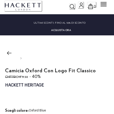
Menu
0
ULTIMI SCONTI:
FINO AL 50% DI SCONTO
ACQUISTA ORA
Camicia Oxford Con Logo Fit Classico
original price CHF119
current price CHF71.50
- 40%
CHF71.50
CHF119
HACKETT HERITAGE
Scegli colore:
Oxford Blue