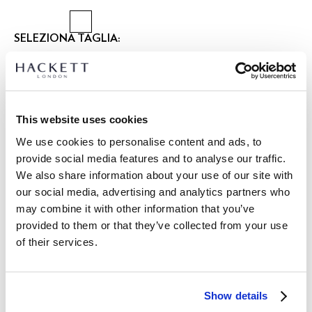
SELEZIONA TAGLIA:
XS
S
M
L
XL
XXL
3XL
modello indossa:
M
|
L’altezza del modello è di:
1.89 m
This website uses cookies
guida alle taglie
We use cookies to personalise content and ads, to
provide social media features and to analyse our traffic.
DETTAGLI PRODOTTO
We also share information about your use of our site with
SPEDIZIONE E RESI
our social media, advertising and analytics partners who
DESCRIZIONE
may combine it with other information that you’ve
HM3010686
Spedizione e restituzione gratuite
provided to them or that they’ve collected from your use
- Hackett Heritage
of their services.
Consegna gratuita Click & Collect in negozio in 1-2 giorni
- Fit Sartoriale Non Rimboccato
lavorativi
- Collo Bompton con Abbottonatura Applicata e Passante
Posteriore
ISCRIVITI ORA
e goditi uno sconto del 10% sul tuo primo
Show details
- Riga a Contrasto all'Interno del Collo e del Polsino
acquisto