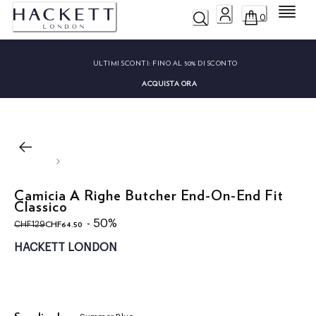
Menu
0
ULTIMI SCONTI:
FINO AL 50% DI SCONTO
ACQUISTA ORA
Camicia A Righe Butcher End-On-End Fit
Classico
original price CHF129
current price CHF64.50
- 50%
CHF64.50
CHF129
HACKETT LONDON