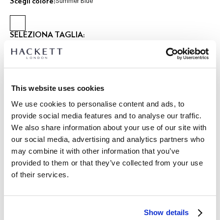
Scegli colore:
Summer Blue
SELEZIONA TAGLIA:
XS
S
M
L
XL
XXL
3XL
modello indossa:
M
|
This website uses cookies
L’altezza del modello è di:
1.85 m
guida alle taglie
We use cookies to personalise content and ads, to
provide social media features and to analyse our traffic.
DETTAGLI PRODOTTO
We also share information about your use of our site with
our social media, advertising and analytics partners who
SPEDIZIONE E RESI
DESCRIZIONE
may combine it with other information that you’ve
HM3010668
provided to them or that they’ve collected from your use
Spedizione e restituzione gratuite
of their services.
- Hackett London
Consegna gratuita Click & Collect in negozio in 1-2 giorni
- Camicia a Manica Lunga Fit Classico
lavorativi
- Tessuto di Cotone End on End con Design a Righe Butcher
- Collo Tagliato Pimlico, Ispirato alla Tradizione della
ISCRIVITI ORA
e goditi uno sconto del 10% sul tuo primo
Show details
Camiceria Britannica