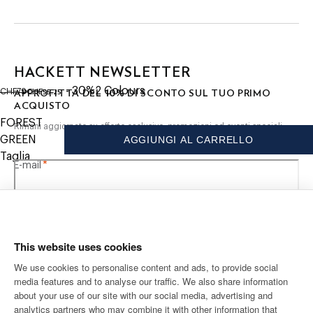
- Rifinita con marchio stampato a base d'acqua
CURA DEL CAPO
Lavatrice 30c
HACKETT NEWSLETTER
Non Lavare Con Candeggina
original price CHF79
current price CHF55.25
Non Asciugare A Macchina
- 30%
2
Colours
10%
CHF55.25
APPROFITTA DEL
DI SCONTO SUL TUO PRIMO
CHF79
Stirare A Ferro Caldo, Max. 150c
ACQUISTO
Non Lavare A Secco
FOREST
Rimani aggiornato su offerte esclusive, promozioni ed eventi speciali.
GREEN
AGGIUNGI AL CARRELLO
COMPOSIZIONE
Taglia
*
E-mail
100% Cotone
This website uses cookies
We use cookies to personalise content and ads, to provide social
media features and to analyse our traffic. We also share information
SPEDIZIONE A
LANGUAGE
about your use of our site with our social media, advertising and
Italiano
Svizzera
Cambia
analytics partners who may combine it with other information that