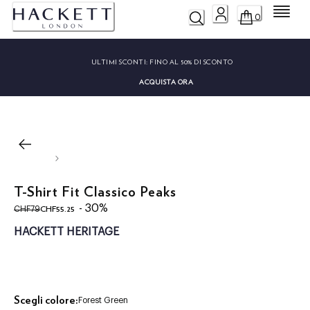
Menu
0
ULTIMI SCONTI:
FINO AL 50% DI SCONTO
ACQUISTA ORA
T-Shirt Fit Classico Peaks
original price CHF79
current price CHF55.25
- 30%
CHF55.25
CHF79
HACKETT HERITAGE
Scegli colore:
Forest Green